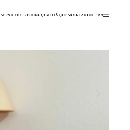
E
SERVICE
BETREUUNG
QUALITÄT
JOBS
KONTAKT
INTERN