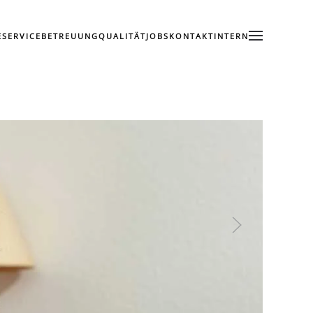
E
SERVICE
BETREUUNG
QUALITÄT
JOBS
KONTAKT
INTERN