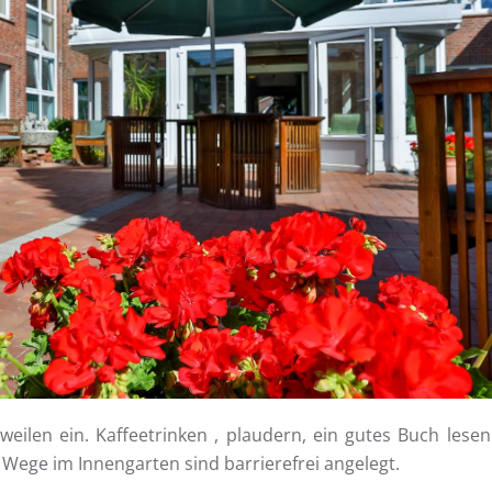
ilen ein. Kaffeetrinken , plaudern, ein gutes Buch lese
 Wege im Innengarten sind barrierefrei angelegt.